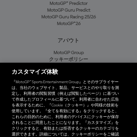
MotoGP™ Predictor
MotoGP Guru Predict
MotoGP Guru Racing 25/26
MotoGP™26
アバウト
MotoGP Group
クッキーポリシー
利用規約
カスタマイズ体験
プライバシーポリシー
購入ポリシー
『MotoGP™ Sports Entertainment Group』とそのサプライヤー
は、当社のウェブサイト、製品、サービスとのやり取りを測
定し、利用者の閲覧習慣（例えば閲覧したページ）に基づい
て作成したプロフィールに基づいて、利用者に合わせた広告
オフィシャルアプリ
を表示するために、『Cookie（クッキー）』や同様の技術を
使用しています。『全てを有効にする』をクリックすると、
これらの目的のために、利用者のデバイスにクッキーが保存
されることに同意したことになります。『カスタマイズ』を
クリックすると、有効または拒否するクッキーのカテゴリを
選択できます。詳細については、クッキーポリシーをご確認