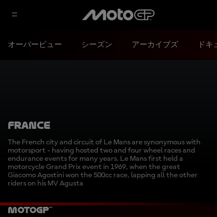
オーバービュー
シーズン
アーカイブズ
ドキ
FRANCE
The French city and circuit of Le Mans are synonymous with
motorsport - having hosted two and four wheel races and
endurance events for many years. Le Mans first held a
motorcycle Grand Prix event in 1969, when the great
Giacomo Agostini won the 500cc race, lapping all the other
riders on his MV Agusta
MotoGP™