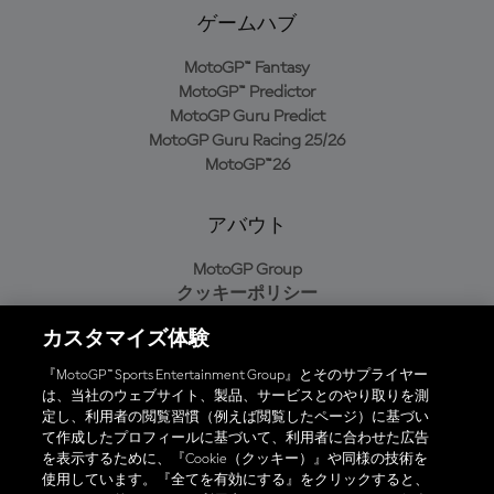
ゲームハブ
MotoGP™ Fantasy
MotoGP™ Predictor
MotoGP Guru Predict
MotoGP Guru Racing 25/26
MotoGP™26
アバウト
MotoGP Group
クッキーポリシー
利用規約
カスタマイズ体験
プライバシーポリシー
購入ポリシー
『MotoGP™ Sports Entertainment Group』とそのサプライヤー
は、当社のウェブサイト、製品、サービスとのやり取りを測
定し、利用者の閲覧習慣（例えば閲覧したページ）に基づい
て作成したプロフィールに基づいて、利用者に合わせた広告
オフィシャルアプリ
を表示するために、『Cookie（クッキー）』や同様の技術を
使用しています。『全てを有効にする』をクリックすると、