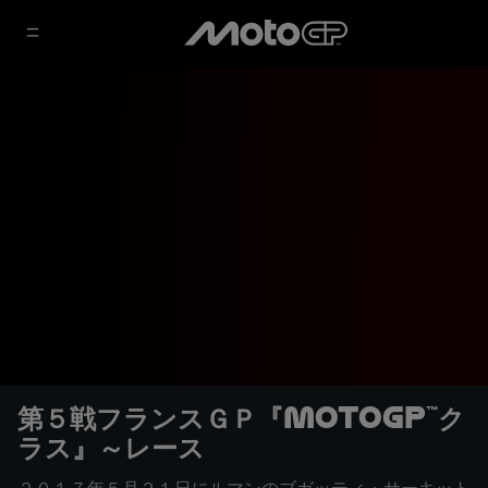
第５戦フランスＧＰ『MotoGP™ク
ラス』～レース