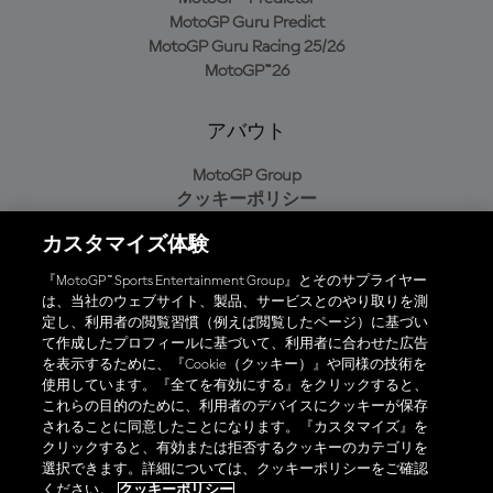
MotoGP Guru Predict
MotoGP Guru Racing 25/26
MotoGP™26
アバウト
MotoGP Group
クッキーポリシー
利用規約
カスタマイズ体験
プライバシーポリシー
購入ポリシー
『MotoGP™ Sports Entertainment Group』とそのサプライヤー
は、当社のウェブサイト、製品、サービスとのやり取りを測
定し、利用者の閲覧習慣（例えば閲覧したページ）に基づい
て作成したプロフィールに基づいて、利用者に合わせた広告
オフィシャルアプリ
を表示するために、『Cookie（クッキー）』や同様の技術を
使用しています。『全てを有効にする』をクリックすると、
これらの目的のために、利用者のデバイスにクッキーが保存
されることに同意したことになります。『カスタマイズ』を
クリックすると、有効または拒否するクッキーのカテゴリを
選択できます。詳細については、クッキーポリシーをご確認
© 2026 MotoGP Sports Entertainment Group. 全著作権所有。全ての
ください。
クッキーポリシー