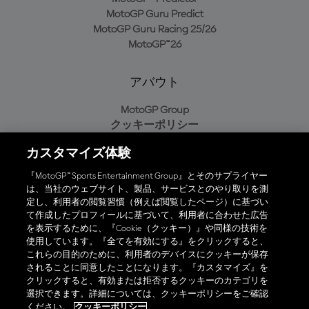
MotoGP Guru Predict
MotoGP Guru Racing 25/26
MotoGP™26
アバウト
MotoGP Group
クッキーポリシー
利用規約
カスタマイズ体験
プライバシーポリシー
購入ポリシー
『MotoGP™ Sports Entertainment Group』とそのサプライヤー
は、当社のウェブサイト、製品、サービスとのやり取りを測
定し、利用者の閲覧習慣（例えば閲覧したページ）に基づい
て作成したプロフィールに基づいて、利用者に合わせた広告
オフィシャルアプリ
を表示するために、『Cookie（クッキー）』や同様の技術を
使用しています。『全てを有効にする』をクリックすると、
これらの目的のために、利用者のデバイスにクッキーが保存
されることに同意したことになります。『カスタマイズ』を
クリックすると、有効または拒否するクッキーのカテゴリを
選択できます。詳細については、クッキーポリシーをご確認
© 2026 MotoGP Sports Entertainment Group. 全著作権所有。全ての
ください。
クッキーポリシー