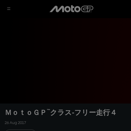
ＭｏｔｏＧＰ™クラス‐フリー走行４
26 Aug 2017