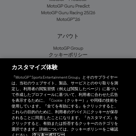
MotoGP Guru Predict
MotoGP Guru Racing 25/26
MotoGP™26
アバウト
MotoGP Group
クッキーポリシー
利用規約
カスタマイズ体験
プライバシーポリシー
購入ポリシー
『MotoGP™ Sports Entertainment Group』とそのサプライヤー
は、当社のウェブサイト、製品、サービスとのやり取りを測
定し、利用者の閲覧習慣（例えば閲覧したページ）に基づい
て作成したプロフィールに基づいて、利用者に合わせた広告
オフィシャルアプリ
を表示するために、『Cookie（クッキー）』や同様の技術を
使用しています。『全てを有効にする』をクリックすると、
これらの目的のために、利用者のデバイスにクッキーが保存
されることに同意したことになります。『カスタマイズ』を
クリックすると、有効または拒否するクッキーのカテゴリを
選択できます。詳細については、クッキーポリシーをご確認
© 2026 MotoGP Sports Entertainment Group. 全著作権所有。全ての
ください。
クッキーポリシー