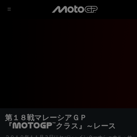
第１８戦マレーシアＧＰ
『MotoGP™クラス』～レース