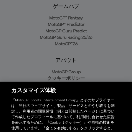
ゲームハブ
MotoGP™ Fantasy
MotoGP™ Predictor
MotoGP Guru Predict
MotoGP Guru Racing 25/26
MotoGP™26
アバウト
MotoGP Group
クッキーポリシー
利用規約
カスタマイズ体験
プライバシーポリシー
購入ポリシー
『MotoGP™ Sports Entertainment Group』とそのサプライヤー
は、当社のウェブサイト、製品、サービスとのやり取りを測
定し、利用者の閲覧習慣（例えば閲覧したページ）に基づい
て作成したプロフィールに基づいて、利用者に合わせた広告
オフィシャルアプリ
を表示するために、『Cookie（クッキー）』や同様の技術を
使用しています。『全てを有効にする』をクリックすると、