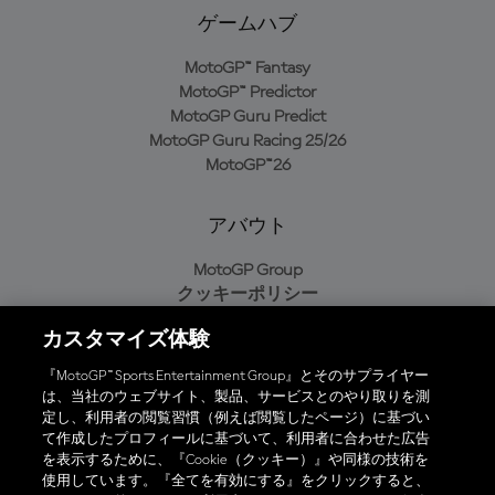
ゲームハブ
MotoGP™ Fantasy
MotoGP™ Predictor
MotoGP Guru Predict
MotoGP Guru Racing 25/26
MotoGP™26
アバウト
MotoGP Group
クッキーポリシー
利用規約
カスタマイズ体験
プライバシーポリシー
購入ポリシー
『MotoGP™ Sports Entertainment Group』とそのサプライヤー
は、当社のウェブサイト、製品、サービスとのやり取りを測
定し、利用者の閲覧習慣（例えば閲覧したページ）に基づい
て作成したプロフィールに基づいて、利用者に合わせた広告
オフィシャルアプリ
を表示するために、『Cookie（クッキー）』や同様の技術を
使用しています。『全てを有効にする』をクリックすると、