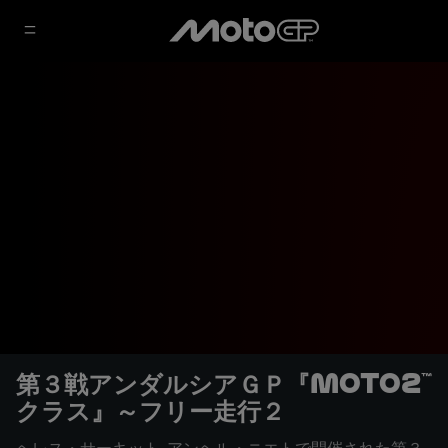
第３戦アンダルシアＧＰ『Moto2™
クラス』～フリー走行２