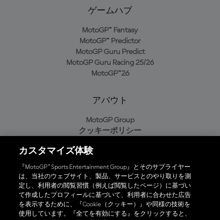
ゲームハブ
MotoGP™ Fantasy
MotoGP™ Predictor
MotoGP Guru Predict
MotoGP Guru Racing 25/26
MotoGP™26
アバウト
MotoGP Group
クッキーポリシー
利用規約
カスタマイズ体験
プライバシーポリシー
購入ポリシー
『MotoGP™ Sports Entertainment Group』とそのサプライヤー
は、当社のウェブサイト、製品、サービスとのやり取りを測
定し、利用者の閲覧習慣（例えば閲覧したページ）に基づい
て作成したプロフィールに基づいて、利用者に合わせた広告
オフィシャルアプリ
を表示するために、『Cookie（クッキー）』や同様の技術を
使用しています。『全てを有効にする』をクリックすると、