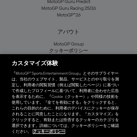
MotoGP Guru Predict
MotoGP Guru Racing 25/26
MotoGP™26
アバウト
MotoGP Group
クッキーポリシー
利用規約
カスタマイズ体験
プライバシーポリシー
購入ポリシー
『MotoGP™ Sports Entertainment Group』とそのサプライヤー
は、当社のウェブサイト、製品、サービスとのやり取りを測
定し、利用者の閲覧習慣（例えば閲覧したページ）に基づい
て作成したプロフィールに基づいて、利用者に合わせた広告
オフィシャルアプリ
を表示するために、『Cookie（クッキー）』や同様の技術を
使用しています。『全てを有効にする』をクリックすると、
これらの目的のために、利用者のデバイスにクッキーが保存
されることに同意したことになります。『カスタマイズ』を
クリックすると、有効または拒否するクッキーのカテゴリを
選択できます。詳細については、クッキーポリシーをご確認
© 2026 MotoGP Sports Entertainment Group. 全著作権所有。全ての
ください。
クッキーポリシー
商標はそれぞれの所有者に帰属。