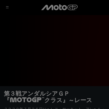
第３戦アンダルシアＧＰ
『MotoGP™クラス』～レース