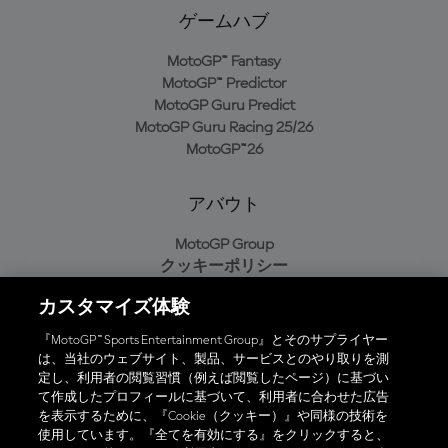
ゲームハブ
MotoGP™ Fantasy
MotoGP™ Predictor
MotoGP Guru Predict
MotoGP Guru Racing 25/26
MotoGP™26
アバウト
MotoGP Group
クッキーポリシー
利用規約
カスタマイズ体験
プライバシーポリシー
購入ポリシー
『MotoGP™ Sports Entertainment Group』とそのサプライヤー
は、当社のウェブサイト、製品、サービスとのやり取りを測
定し、利用者の閲覧習慣（例えば閲覧したページ）に基づい
て作成したプロフィールに基づいて、利用者に合わせた広告
オフィシャルアプリ
を表示するために、『Cookie（クッキー）』や同様の技術を
使用しています。『全てを有効にする』をクリックすると、