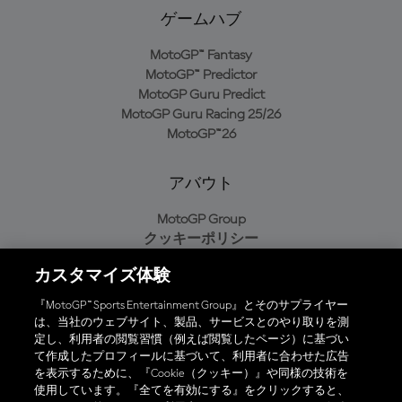
ゲームハブ
MotoGP™ Fantasy
MotoGP™ Predictor
MotoGP Guru Predict
MotoGP Guru Racing 25/26
MotoGP™26
アバウト
MotoGP Group
クッキーポリシー
利用規約
カスタマイズ体験
プライバシーポリシー
購入ポリシー
『MotoGP™ Sports Entertainment Group』とそのサプライヤー
は、当社のウェブサイト、製品、サービスとのやり取りを測
定し、利用者の閲覧習慣（例えば閲覧したページ）に基づい
て作成したプロフィールに基づいて、利用者に合わせた広告
オフィシャルアプリ
を表示するために、『Cookie（クッキー）』や同様の技術を
使用しています。『全てを有効にする』をクリックすると、