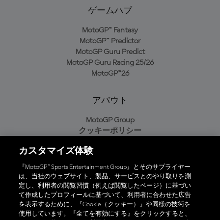
ゲームハブ
MotoGP™ Fantasy
MotoGP™ Predictor
MotoGP Guru Predict
MotoGP Guru Racing 25/26
MotoGP™26
アバウト
MotoGP Group
クッキーポリシー
利用規約
カスタマイズ体験
プライバシーポリシー
購入ポリシー
『MotoGP™ Sports Entertainment Group』とそのサプライヤー
は、当社のウェブサイト、製品、サービスとのやり取りを測
定し、利用者の閲覧習慣（例えば閲覧したページ）に基づい
て作成したプロフィールに基づいて、利用者に合わせた広告
オフィシャルアプリ
を表示するために、『Cookie（クッキー）』や同様の技術を
使用しています。『全てを有効にする』をクリックすると、