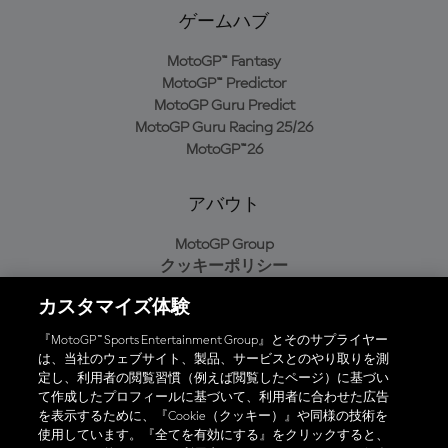
ゲームハブ
MotoGP™ Fantasy
MotoGP™ Predictor
MotoGP Guru Predict
MotoGP Guru Racing 25/26
MotoGP™26
アバウト
MotoGP Group
クッキーポリシー
利用規約
カスタマイズ体験
プライバシーポリシー
購入ポリシー
『MotoGP™ Sports Entertainment Group』とそのサプライヤー
は、当社のウェブサイト、製品、サービスとのやり取りを測
定し、利用者の閲覧習慣（例えば閲覧したページ）に基づい
て作成したプロフィールに基づいて、利用者に合わせた広告
オフィシャルアプリ
を表示するために、『Cookie（クッキー）』や同様の技術を
使用しています。『全てを有効にする』をクリックすると、