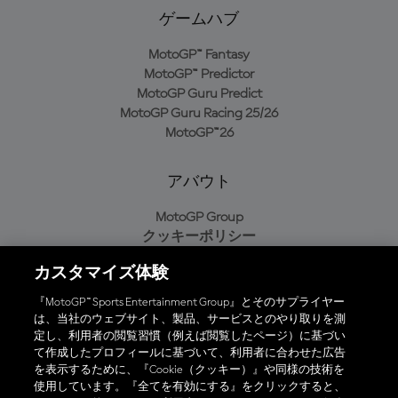
ゲームハブ
MotoGP™ Fantasy
MotoGP™ Predictor
MotoGP Guru Predict
MotoGP Guru Racing 25/26
MotoGP™26
アバウト
MotoGP Group
クッキーポリシー
利用規約
カスタマイズ体験
プライバシーポリシー
購入ポリシー
『MotoGP™ Sports Entertainment Group』とそのサプライヤー
は、当社のウェブサイト、製品、サービスとのやり取りを測
定し、利用者の閲覧習慣（例えば閲覧したページ）に基づい
て作成したプロフィールに基づいて、利用者に合わせた広告
オフィシャルアプリ
を表示するために、『Cookie（クッキー）』や同様の技術を
使用しています。『全てを有効にする』をクリックすると、