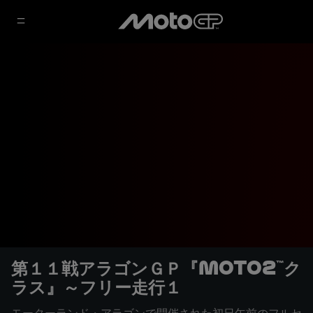
第１１戦アラゴンＧＰ『Moto2™ク
ラス』～フリー走行１