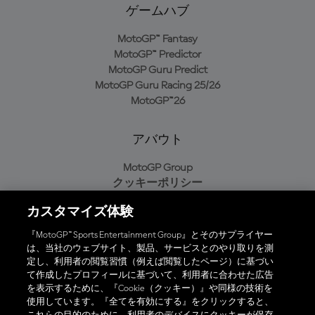
ゲームハブ
MotoGP™ Fantasy
MotoGP™ Predictor
MotoGP Guru Predict
MotoGP Guru Racing 25/26
MotoGP™26
アバウト
MotoGP Group
クッキーポリシー
利用規約
カスタマイズ体験
プライバシーポリシー
購入ポリシー
『MotoGP™ Sports Entertainment Group』とそのサプライヤー
は、当社のウェブサイト、製品、サービスとのやり取りを測
定し、利用者の閲覧習慣（例えば閲覧したページ）に基づい
て作成したプロフィールに基づいて、利用者に合わせた広告
オフィシャルアプリ
を表示するために、『Cookie（クッキー）』や同様の技術を
使用しています。『全てを有効にする』をクリックすると、