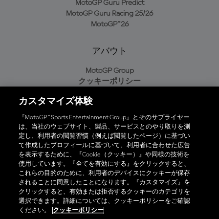
MotoGP Guru Predict
MotoGP Guru Racing 25/26
MotoGP™26
アバウト
MotoGP Group
クッキーポリシー
利用規約
カスタマイズ体験
プライバシーポリシー
購入ポリシー
『MotoGP™ Sports Entertainment Group』とそのサプライヤー
は、当社のウェブサイト、製品、サービスとのやり取りを測
定し、利用者の閲覧習慣（例えば閲覧したページ）に基づい
て作成したプロフィールに基づいて、利用者に合わせた広告
オフィシャルアプリ
を表示するために、『Cookie（クッキー）』や同様の技術を
使用しています。『全てを有効にする』をクリックすると、
これらの目的のために、利用者のデバイスにクッキーが保存
されることに同意したことになります。『カスタマイズ』を
クリックすると、有効または拒否するクッキーのカテゴリを
選択できます。詳細については、クッキーポリシーをご確認
© 2026 MotoGP Sports Entertainment Group. 全著作権所有。全ての
ください。
クッキーポリシー
商標はそれぞれの所有者に帰属。