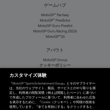
ゲームハブ
MotoGP™ Fantasy
MotoGP™ Predictor
MotoGP Guru Predict
MotoGP Guru Racing 25/26
MotoGP™26
アバウト
MotoGP Group
クッキーポリシー
利用規約
カスタマイズ体験
プライバシーポリシー
購入ポリシー
『MotoGP™ Sports Entertainment Group』とそのサプライヤー
は、当社のウェブサイト、製品、サービスとのやり取りを測
定し、利用者の閲覧習慣（例えば閲覧したページ）に基づい
て作成したプロフィールに基づいて、利用者に合わせた広告
オフィシャルアプリ
を表示するために、『Cookie（クッキー）』や同様の技術を
使用しています。『全てを有効にする』をクリックすると、