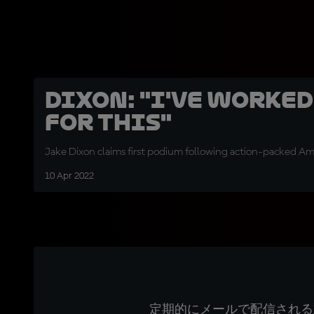
Dixon: "I've worked
for this"
Jake Dixon claims first podium following action-packed Am
10 Apr 2022
定期的にメールで配信される