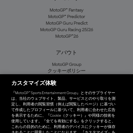
MotoGP™ Fantasy
MotoGP™ Predictor
MotoGP Guru Predict
MotoGP Guru Racing 25/26
MotoGP™26
アバウト
MotoGP Group
クッキーポリシー
利用規約
カスタマイズ体験
プライバシーポリシー
購入ポリシー
『MotoGP™ Sports Entertainment Group』とそのサプライヤー
は、当社のウェブサイト、製品、サービスとのやり取りを測
定し、利用者の閲覧習慣（例えば閲覧したページ）に基づい
て作成したプロフィールに基づいて、利用者に合わせた広告
オフィシャルアプリ
を表示するために、『Cookie（クッキー）』や同様の技術を
使用しています。『全てを有効にする』をクリックすると、
これらの目的のために、利用者のデバイスにクッキーが保存
されることに同意したことになります。『カスタマイズ』を