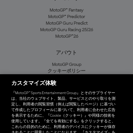
MotoGP™ Fantasy
MotoGP™ Predictor
MotoGP Guru Predict
MotoGP Guru Racing 25/26
MotoGP™26
アバウト
MotoGP Group
クッキーポリシー
利用規約
カスタマイズ体験
プライバシーポリシー
購入ポリシー
『MotoGP™ Sports Entertainment Group』とそのサプライヤー
は、当社のウェブサイト、製品、サービスとのやり取りを測
定し、利用者の閲覧習慣（例えば閲覧したページ）に基づい
て作成したプロフィールに基づいて、利用者に合わせた広告
オフィシャルアプリ
を表示するために、『Cookie（クッキー）』や同様の技術を
使用しています。『全てを有効にする』をクリックすると、
これらの目的のために、利用者のデバイスにクッキーが保存
されることに同意したことになります。『カスタマイズ』を