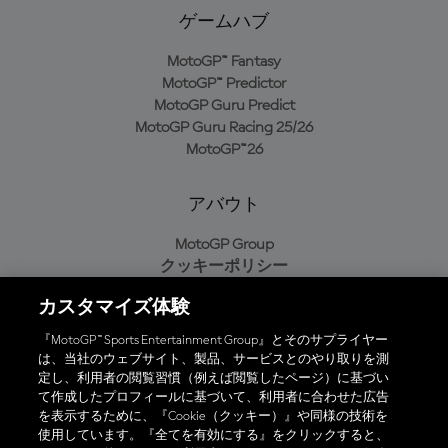
ゲームハブ
MotoGP™ Fantasy
MotoGP™ Predictor
MotoGP Guru Predict
MotoGP Guru Racing 25/26
MotoGP™26
アバウト
MotoGP Group
クッキーポリシー
利用規約
カスタマイズ体験
プライバシーポリシー
購入ポリシー
『MotoGP™ Sports Entertainment Group』とそのサプライヤー
は、当社のウェブサイト、製品、サービスとのやり取りを測
定し、利用者の閲覧習慣（例えば閲覧したページ）に基づい
て作成したプロフィールに基づいて、利用者に合わせた広告
オフィシャルアプリ
を表示するために、『Cookie（クッキー）』や同様の技術を
使用しています。『全てを有効にする』をクリックすると、