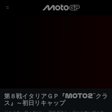
第８戦イタリアＧＰ『Moto2™クラ
ス』～初日リキャップ