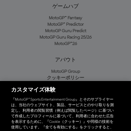
ゲームハブ
MotoGP™ Fantasy
MotoGP™ Predictor
MotoGP Guru Predict
MotoGP Guru Racing 25/26
MotoGP™26
アバウト
MotoGP Group
クッキーポリシー
利用規約
カスタマイズ体験
プライバシーポリシー
購入ポリシー
『MotoGP™ Sports Entertainment Group』とそのサプライヤー
は、当社のウェブサイト、製品、サービスとのやり取りを測
定し、利用者の閲覧習慣（例えば閲覧したページ）に基づい
て作成したプロフィールに基づいて、利用者に合わせた広告
オフィシャルアプリ
を表示するために、『Cookie（クッキー）』や同様の技術を
使用しています。『全てを有効にする』をクリックすると、