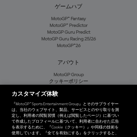
ゲームハブ
MotoGP™ Fantasy
MotoGP™ Predictor
MotoGP Guru Predict
MotoGP Guru Racing 25/26
MotoGP™26
アバウト
MotoGP Group
クッキーポリシー
利用規約
カスタマイズ体験
プライバシーポリシー
購入ポリシー
『MotoGP™ Sports Entertainment Group』とそのサプライヤー
は、当社のウェブサイト、製品、サービスとのやり取りを測
定し、利用者の閲覧習慣（例えば閲覧したページ）に基づい
て作成したプロフィールに基づいて、利用者に合わせた広告
オフィシャルアプリ
を表示するために、『Cookie（クッキー）』や同様の技術を
使用しています。『全てを有効にする』をクリックすると、