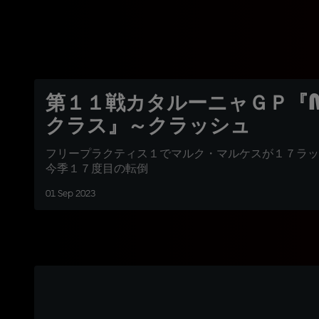
第１１戦カタルーニャＧＰ『M
クラス』～クラッシュ
フリープラクティス１でマルク・マルケスが１７ラッ
今季１７度目の転倒
01 Sep 2023