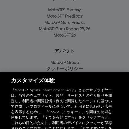
MotoGP™ Fantasy
MotoGP™ Predictor
MotoGP Guru Predict
MotoGP Guru Racing 25/26
MotoGP™26
アバウト
MotoGP Group
クッキーポリシー
利用規約
カスタマイズ体験
プライバシーポリシー
購入ポリシー
『MotoGP™ Sports Entertainment Group』とそのサプライヤー
は、当社のウェブサイト、製品、サービスとのやり取りを測
定し、利用者の閲覧習慣（例えば閲覧したページ）に基づい
て作成したプロフィールに基づいて、利用者に合わせた広告
オフィシャルアプリ
を表示するために、『Cookie（クッキー）』や同様の技術を
使用しています。『全てを有効にする』をクリックすると、
これらの目的のために、利用者のデバイスにクッキーが保存
されることに同意したことになります。『カスタマイズ』を