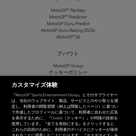
MotoGP™ Fantasy
MotoGP™ Predictor
MotoGP Guru Predict
MotoGP Guru Racing 25/26
MotoGP™26
アバウト
MotoGP Group
クッキーポリシー
利用規約
カスタマイズ体験
プライバシーポリシー
購入ポリシー
『MotoGP™ Sports Entertainment Group』とそのサプライヤー
は、当社のウェブサイト、製品、サービスとのやり取りを測
定し、利用者の閲覧習慣（例えば閲覧したページ）に基づい
て作成したプロフィールに基づいて、利用者に合わせた広告
オフィシャルアプリ
を表示するために、『Cookie（クッキー）』や同様の技術を
使用しています。『全てを有効にする』をクリックすると、
これらの目的のために、利用者のデバイスにクッキーが保存
されることに同意したことになります。『カスタマイズ』を