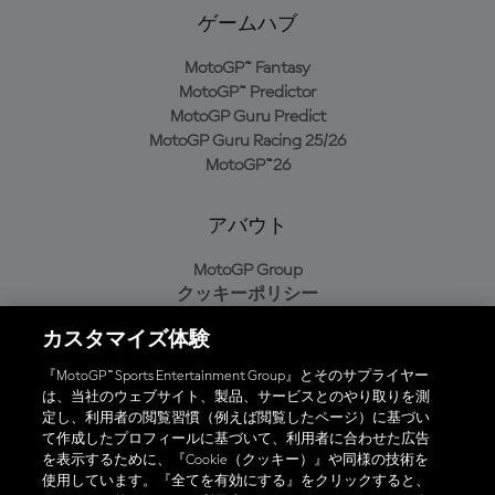
ゲームハブ
MotoGP™ Fantasy
MotoGP™ Predictor
MotoGP Guru Predict
MotoGP Guru Racing 25/26
MotoGP™26
アバウト
MotoGP Group
クッキーポリシー
利用規約
カスタマイズ体験
プライバシーポリシー
購入ポリシー
『MotoGP™ Sports Entertainment Group』とそのサプライヤー
は、当社のウェブサイト、製品、サービスとのやり取りを測
定し、利用者の閲覧習慣（例えば閲覧したページ）に基づい
て作成したプロフィールに基づいて、利用者に合わせた広告
オフィシャルアプリ
を表示するために、『Cookie（クッキー）』や同様の技術を
使用しています。『全てを有効にする』をクリックすると、