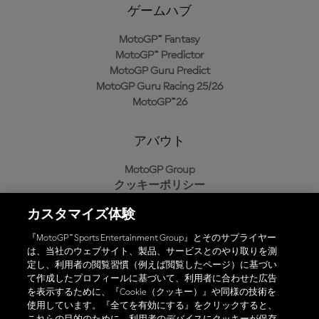
ゲームハブ
MotoGP™ Fantasy
MotoGP™ Predictor
MotoGP Guru Predict
MotoGP Guru Racing 25/26
MotoGP™26
アバウト
MotoGP Group
クッキーポリシー
利用規約
カスタマイズ体験
プライバシーポリシー
購入ポリシー
『MotoGP™ Sports Entertainment Group』とそのサプライヤー
は、当社のウェブサイト、製品、サービスとのやり取りを測
定し、利用者の閲覧習慣（例えば閲覧したページ）に基づい
て作成したプロフィールに基づいて、利用者に合わせた広告
オフィシャルアプリ
を表示するために、『Cookie（クッキー）』や同様の技術を
使用しています。『全てを有効にする』をクリックすると、