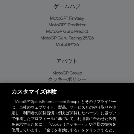
ゲームハブ
MotoGP™ Fantasy
MotoGP™ Predictor
MotoGP Guru Predict
MotoGP Guru Racing 25/26
MotoGP™26
アバウト
MotoGP Group
クッキーポリシー
利用規約
カスタマイズ体験
プライバシーポリシー
購入ポリシー
『MotoGP™ Sports Entertainment Group』とそのサプライヤー
は、当社のウェブサイト、製品、サービスとのやり取りを測
定し、利用者の閲覧習慣（例えば閲覧したページ）に基づい
て作成したプロフィールに基づいて、利用者に合わせた広告
オフィシャルアプリ
を表示するために、『Cookie（クッキー）』や同様の技術を
使用しています。『全てを有効にする』をクリックすると、