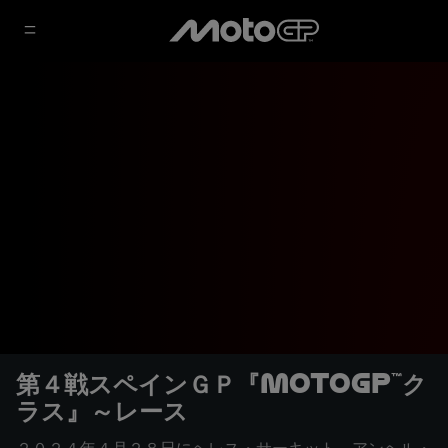
第４戦スペインＧＰ『MotoGP™ク
ラス』～レース