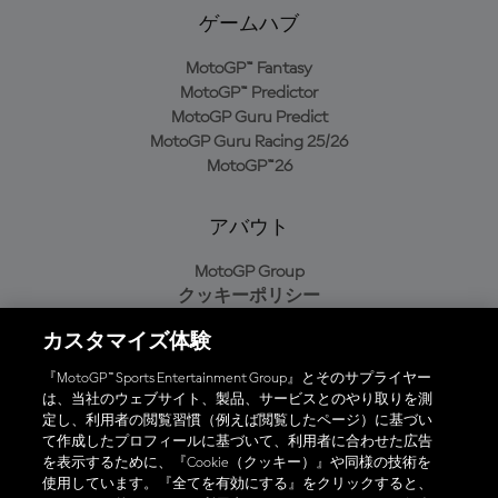
ゲームハブ
MotoGP™ Fantasy
MotoGP™ Predictor
MotoGP Guru Predict
MotoGP Guru Racing 25/26
MotoGP™26
アバウト
MotoGP Group
クッキーポリシー
利用規約
カスタマイズ体験
プライバシーポリシー
購入ポリシー
『MotoGP™ Sports Entertainment Group』とそのサプライヤー
は、当社のウェブサイト、製品、サービスとのやり取りを測
定し、利用者の閲覧習慣（例えば閲覧したページ）に基づい
て作成したプロフィールに基づいて、利用者に合わせた広告
オフィシャルアプリ
を表示するために、『Cookie（クッキー）』や同様の技術を
使用しています。『全てを有効にする』をクリックすると、