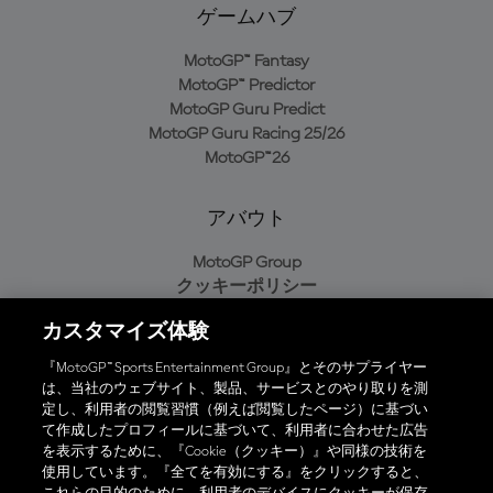
ゲームハブ
MotoGP™ Fantasy
MotoGP™ Predictor
MotoGP Guru Predict
MotoGP Guru Racing 25/26
MotoGP™26
アバウト
MotoGP Group
クッキーポリシー
利用規約
カスタマイズ体験
プライバシーポリシー
購入ポリシー
『MotoGP™ Sports Entertainment Group』とそのサプライヤー
は、当社のウェブサイト、製品、サービスとのやり取りを測
定し、利用者の閲覧習慣（例えば閲覧したページ）に基づい
て作成したプロフィールに基づいて、利用者に合わせた広告
オフィシャルアプリ
を表示するために、『Cookie（クッキー）』や同様の技術を
使用しています。『全てを有効にする』をクリックすると、