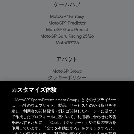
ゲームハブ
MotoGP™ Fantasy
MotoGP™ Predictor
MotoGP Guru Predict
MotoGP Guru Racing 25/26
MotoGP™26
アバウト
MotoGP Group
クッキーポリシー
利用規約
カスタマイズ体験
プライバシーポリシー
購入ポリシー
『MotoGP™ Sports Entertainment Group』とそのサプライヤー
は、当社のウェブサイト、製品、サービスとのやり取りを測
定し、利用者の閲覧習慣（例えば閲覧したページ）に基づい
て作成したプロフィールに基づいて、利用者に合わせた広告
オフィシャルアプリ
を表示するために、『Cookie（クッキー）』や同様の技術を
使用しています。『全てを有効にする』をクリックすると、