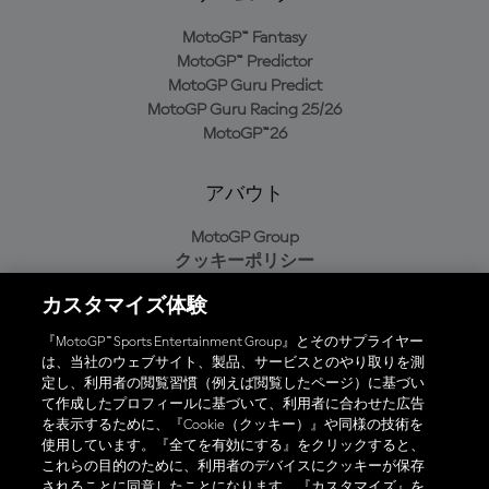
MotoGP™ Fantasy
MotoGP™ Predictor
MotoGP Guru Predict
MotoGP Guru Racing 25/26
MotoGP™26
アバウト
MotoGP Group
クッキーポリシー
利用規約
カスタマイズ体験
プライバシーポリシー
購入ポリシー
『MotoGP™ Sports Entertainment Group』とそのサプライヤー
は、当社のウェブサイト、製品、サービスとのやり取りを測
定し、利用者の閲覧習慣（例えば閲覧したページ）に基づい
て作成したプロフィールに基づいて、利用者に合わせた広告
オフィシャルアプリ
を表示するために、『Cookie（クッキー）』や同様の技術を
使用しています。『全てを有効にする』をクリックすると、
これらの目的のために、利用者のデバイスにクッキーが保存
されることに同意したことになります。『カスタマイズ』を