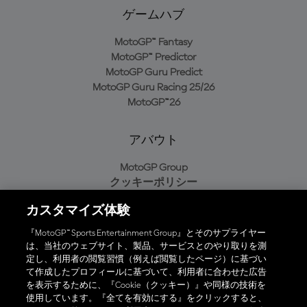
ゲームハブ
MotoGP™ Fantasy
MotoGP™ Predictor
MotoGP Guru Predict
MotoGP Guru Racing 25/26
MotoGP™26
アバウト
MotoGP Group
クッキーポリシー
利用規約
カスタマイズ体験
プライバシーポリシー
購入ポリシー
『MotoGP™ Sports Entertainment Group』とそのサプライヤー
は、当社のウェブサイト、製品、サービスとのやり取りを測
定し、利用者の閲覧習慣（例えば閲覧したページ）に基づい
て作成したプロフィールに基づいて、利用者に合わせた広告
オフィシャルアプリ
を表示するために、『Cookie（クッキー）』や同様の技術を
使用しています。『全てを有効にする』をクリックすると、