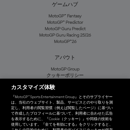
ゲームハブ
MotoGP™ Fantasy
MotoGP™ Predictor
MotoGP Guru Predict
MotoGP Guru Racing 25/26
MotoGP™26
アバウト
MotoGP Group
クッキーポリシー
利用規約
カスタマイズ体験
プライバシーポリシー
購入ポリシー
『MotoGP™ Sports Entertainment Group』とそのサプライヤー
は、当社のウェブサイト、製品、サービスとのやり取りを測
定し、利用者の閲覧習慣（例えば閲覧したページ）に基づい
て作成したプロフィールに基づいて、利用者に合わせた広告
オフィシャルアプリ
を表示するために、『Cookie（クッキー）』や同様の技術を
使用しています。『全てを有効にする』をクリックすると、