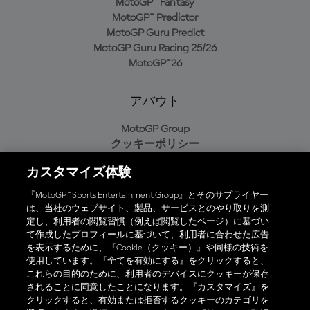
MotoGP™ Fantasy
MotoGP™ Predictor
MotoGP Guru Predict
MotoGP Guru Racing 25/26
MotoGP™26
アバウト
MotoGP Group
クッキーポリシー
利用規約
カスタマイズ体験
プライバシーポリシー
購入ポリシー
『MotoGP™ Sports Entertainment Group』とそのサプライヤー
は、当社のウェブサイト、製品、サービスとのやり取りを測
定し、利用者の閲覧習慣（例えば閲覧したページ）に基づい
て作成したプロフィールに基づいて、利用者に合わせた広告
オフィシャルアプリ
を表示するために、『Cookie（クッキー）』や同様の技術を
使用しています。『全てを有効にする』をクリックすると、
これらの目的のために、利用者のデバイスにクッキーが保存
されることに同意したことになります。『カスタマイズ』を
クリックすると、有効または拒否するクッキーのカテゴリを