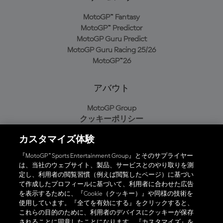
MotoGP™ Fantasy
MotoGP™ Predictor
MotoGP Guru Predict
MotoGP Guru Racing 25/26
MotoGP™26
アバウト
MotoGP Group
クッキーポリシー
利用規約
カスタマイズ体験
プライバシーポリシー
購入ポリシー
『MotoGP™ Sports Entertainment Group』とそのサプライヤー
は、当社のウェブサイト、製品、サービスとのやり取りを測
定し、利用者の閲覧習慣（例えば閲覧したページ）に基づい
て作成したプロフィールに基づいて、利用者に合わせた広告
オフィシャルアプリ
を表示するために、『Cookie（クッキー）』や同様の技術を
使用しています。『全てを有効にする』をクリックすると、
これらの目的のために、利用者のデバイスにクッキーが保存
されることに同意したことになります。『カスタマイズ』を