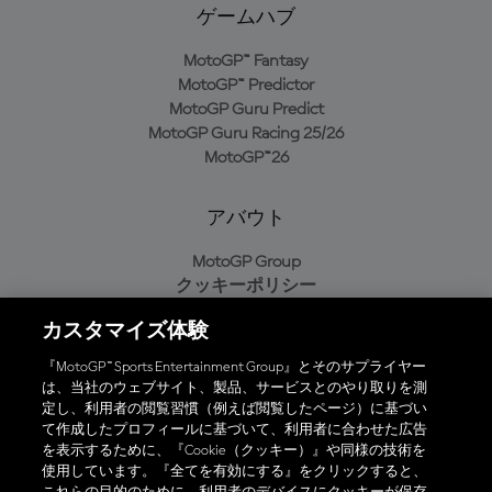
ゲームハブ
MotoGP™ Fantasy
MotoGP™ Predictor
MotoGP Guru Predict
MotoGP Guru Racing 25/26
MotoGP™26
アバウト
MotoGP Group
クッキーポリシー
利用規約
カスタマイズ体験
プライバシーポリシー
購入ポリシー
『MotoGP™ Sports Entertainment Group』とそのサプライヤー
は、当社のウェブサイト、製品、サービスとのやり取りを測
定し、利用者の閲覧習慣（例えば閲覧したページ）に基づい
て作成したプロフィールに基づいて、利用者に合わせた広告
オフィシャルアプリ
を表示するために、『Cookie（クッキー）』や同様の技術を
使用しています。『全てを有効にする』をクリックすると、