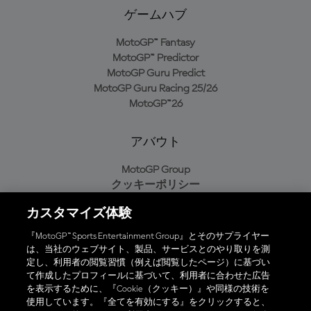
ゲームハブ
MotoGP™ Fantasy
MotoGP™ Predictor
MotoGP Guru Predict
MotoGP Guru Racing 25/26
MotoGP™26
アバウト
MotoGP Group
クッキーポリシー
利用規約
カスタマイズ体験
プライバシーポリシー
購入ポリシー
『MotoGP™ Sports Entertainment Group』とそのサプライヤー
は、当社のウェブサイト、製品、サービスとのやり取りを測
定し、利用者の閲覧習慣（例えば閲覧したページ）に基づい
て作成したプロフィールに基づいて、利用者に合わせた広告
オフィシャルアプリ
を表示するために、『Cookie（クッキー）』や同様の技術を
使用しています。『全てを有効にする』をクリックすると、