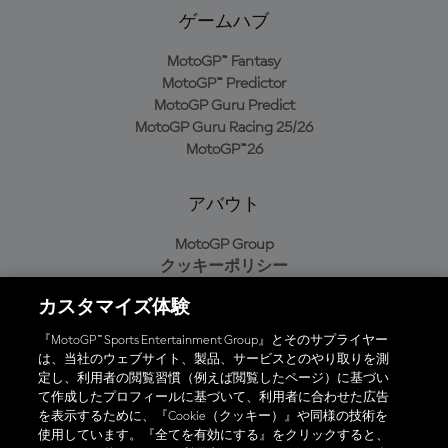
ゲームハブ
MotoGP™ Fantasy
MotoGP™ Predictor
MotoGP Guru Predict
MotoGP Guru Racing 25/26
MotoGP™26
アバウト
MotoGP Group
クッキーポリシー
利用規約
カスタマイズ体験
プライバシーポリシー
購入ポリシー
『MotoGP™ Sports Entertainment Group』とそのサプライヤー
は、当社のウェブサイト、製品、サービスとのやり取りを測
定し、利用者の閲覧習慣（例えば閲覧したページ）に基づい
て作成したプロフィールに基づいて、利用者に合わせた広告
オフィシャルアプリ
を表示するために、『Cookie（クッキー）』や同様の技術を
使用しています。『全てを有効にする』をクリックすると、