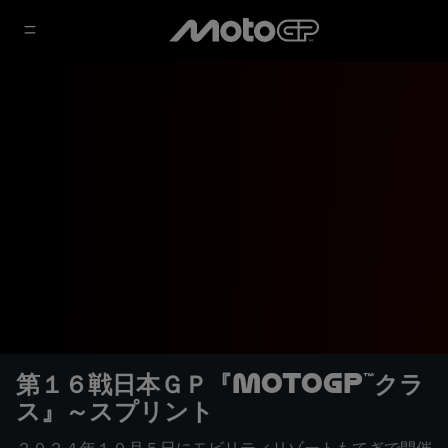
第１６戦日本ＧＰ『MotoGP™クラ
ス』～スプリント