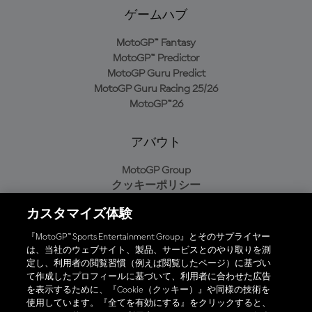
ゲームハブ
MotoGP™ Fantasy
MotoGP™ Predictor
MotoGP Guru Predict
MotoGP Guru Racing 25/26
MotoGP™26
アバウト
MotoGP Group
クッキーポリシー
利用規約
カスタマイズ体験
プライバシーポリシー
購入ポリシー
『MotoGP™ Sports Entertainment Group』とそのサプライヤー
は、当社のウェブサイト、製品、サービスとのやり取りを測
定し、利用者の閲覧習慣（例えば閲覧したページ）に基づい
て作成したプロフィールに基づいて、利用者に合わせた広告
オフィシャルアプリ
を表示するために、『Cookie（クッキー）』や同様の技術を
使用しています。『全てを有効にする』をクリックすると、