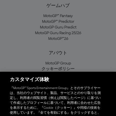
ゲームハブ
MotoGP™ Fantasy
MotoGP™ Predictor
MotoGP Guru Predict
MotoGP Guru Racing 25/26
MotoGP™26
アバウト
MotoGP Group
クッキーポリシー
利用規約
カスタマイズ体験
プライバシーポリシー
購入ポリシー
『MotoGP™ Sports Entertainment Group』とそのサプライヤー
は、当社のウェブサイト、製品、サービスとのやり取りを測
定し、利用者の閲覧習慣（例えば閲覧したページ）に基づい
て作成したプロフィールに基づいて、利用者に合わせた広告
オフィシャルアプリ
を表示するために、『Cookie（クッキー）』や同様の技術を
使用しています。『全てを有効にする』をクリックすると、