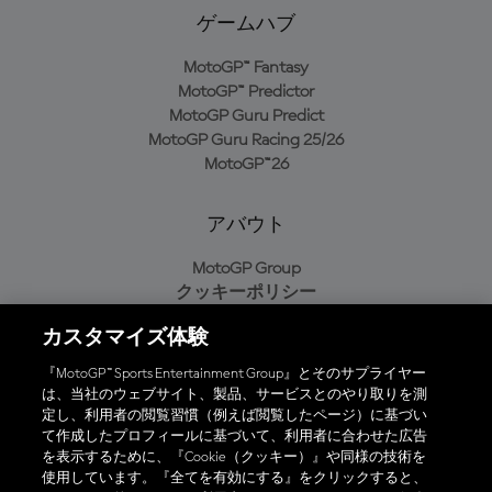
ゲームハブ
MotoGP™ Fantasy
MotoGP™ Predictor
MotoGP Guru Predict
MotoGP Guru Racing 25/26
MotoGP™26
アバウト
MotoGP Group
クッキーポリシー
利用規約
カスタマイズ体験
プライバシーポリシー
購入ポリシー
『MotoGP™ Sports Entertainment Group』とそのサプライヤー
は、当社のウェブサイト、製品、サービスとのやり取りを測
定し、利用者の閲覧習慣（例えば閲覧したページ）に基づい
て作成したプロフィールに基づいて、利用者に合わせた広告
オフィシャルアプリ
を表示するために、『Cookie（クッキー）』や同様の技術を
使用しています。『全てを有効にする』をクリックすると、