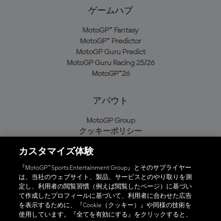
ゲームハブ
MotoGP™ Fantasy
MotoGP™ Predictor
MotoGP Guru Predict
MotoGP Guru Racing 25/26
MotoGP™26
アバウト
MotoGP Group
クッキーポリシー
利用規約
カスタマイズ体験
プライバシーポリシー
購入ポリシー
『MotoGP™ Sports Entertainment Group』とそのサプライヤー
は、当社のウェブサイト、製品、サービスとのやり取りを測
定し、利用者の閲覧習慣（例えば閲覧したページ）に基づい
て作成したプロフィールに基づいて、利用者に合わせた広告
オフィシャルアプリ
を表示するために、『Cookie（クッキー）』や同様の技術を
使用しています。『全てを有効にする』をクリックすると、