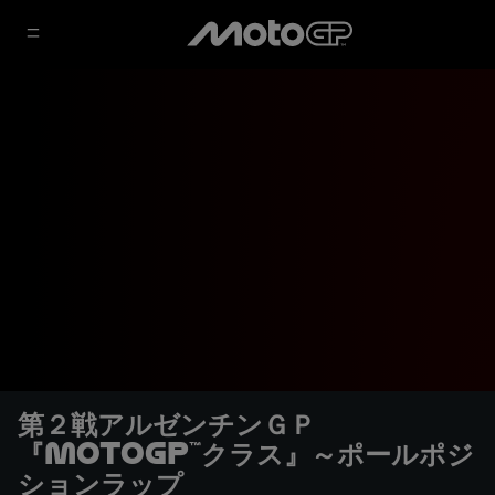
第２戦アルゼンチンＧＰ
『MotoGP™クラス』～ポールポジ
ションラップ