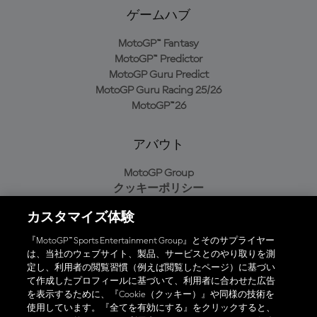
ゲームハブ
MotoGP™ Fantasy
MotoGP™ Predictor
MotoGP Guru Predict
MotoGP Guru Racing 25/26
MotoGP™26
アバウト
MotoGP Group
クッキーポリシー
利用規約
カスタマイズ体験
プライバシーポリシー
購入ポリシー
『MotoGP™ Sports Entertainment Group』とそのサプライヤー
は、当社のウェブサイト、製品、サービスとのやり取りを測
定し、利用者の閲覧習慣（例えば閲覧したページ）に基づい
て作成したプロフィールに基づいて、利用者に合わせた広告
オフィシャルアプリ
を表示するために、『Cookie（クッキー）』や同様の技術を
使用しています。『全てを有効にする』をクリックすると、