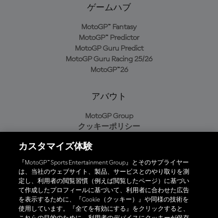
ゲームハブ
MotoGP™ Fantasy
MotoGP™ Predictor
MotoGP Guru Predict
MotoGP Guru Racing 25/26
MotoGP™26
アバウト
MotoGP Group
クッキーポリシー
利用規約
カスタマイズ体験
プライバシーポリシー
購入ポリシー
『MotoGP™ Sports Entertainment Group』とそのサプライヤー
は、当社のウェブサイト、製品、サービスとのやり取りを測
定し、利用者の閲覧習慣（例えば閲覧したページ）に基づい
て作成したプロフィールに基づいて、利用者に合わせた広告
オフィシャルアプリ
を表示するために、『Cookie（クッキー）』や同様の技術を
使用しています。『全てを有効にする』をクリックすると、