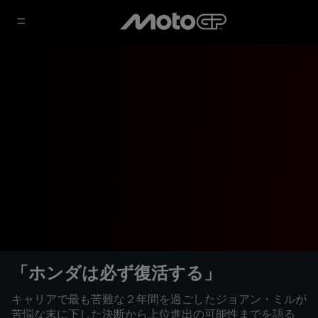
「ホンダは必ず復活する」
キャリアで最も苦難な２年間を過ごしたジョアン・ミルが
苦悩な末に下した決断から上位進出の可能性までを語る