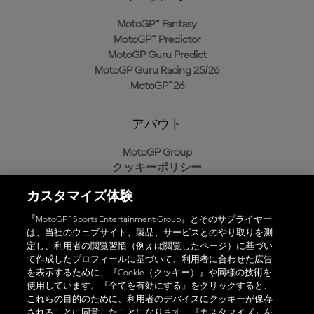
MotoGP™ Fantasy
MotoGP™ Predictor
MotoGP Guru Predict
MotoGP Guru Racing 25/26
MotoGP™26
アバウト
MotoGP Group
クッキーポリシー
利用規約
カスタマイズ体験
プライバシーポリシー
購入ポリシー
『MotoGP™ Sports Entertainment Group』とそのサプライヤー
は、当社のウェブサイト、製品、サービスとのやり取りを測
定し、利用者の閲覧習慣（例えば閲覧したページ）に基づい
て作成したプロフィールに基づいて、利用者に合わせた広告
オフィシャルアプリ
を表示するために、『Cookie（クッキー）』や同様の技術を
使用しています。『全てを有効にする』をクリックすると、
これらの目的のために、利用者のデバイスにクッキーが保存
されることに同意したことになります。『カスタマイズ』を