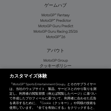
ゲームハブ
MotoGP™ Fantasy
MotoGP™ Predictor
MotoGP Guru Predict
MotoGP Guru Racing 25/26
MotoGP™26
アバウト
MotoGP Group
クッキーポリシー
利用規約
カスタマイズ体験
プライバシーポリシー
購入ポリシー
『MotoGP™ Sports Entertainment Group』とそのサプライヤー
は、当社のウェブサイト、製品、サービスとのやり取りを測
定し、利用者の閲覧習慣（例えば閲覧したページ）に基づい
て作成したプロフィールに基づいて、利用者に合わせた広告
オフィシャルアプリ
を表示するために、『Cookie（クッキー）』や同様の技術を
使用しています。『全てを有効にする』をクリックすると、