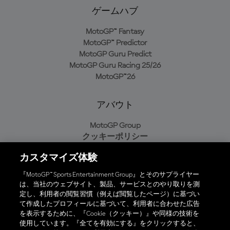
ゲームハブ
MotoGP™ Fantasy
MotoGP™ Predictor
MotoGP Guru Predict
MotoGP Guru Racing 25/26
MotoGP™26
アバウト
MotoGP Group
クッキーポリシー
利用規約
カスタマイズ体験
プライバシーポリシー
購入ポリシー
『MotoGP™ Sports Entertainment Group』とそのサプライヤー
は、当社のウェブサイト、製品、サービスとのやり取りを測
定し、利用者の閲覧習慣（例えば閲覧したページ）に基づい
て作成したプロフィールに基づいて、利用者に合わせた広告
オフィシャルアプリ
を表示するために、『Cookie（クッキー）』や同様の技術を
使用しています。『全てを有効にする』をクリックすると、