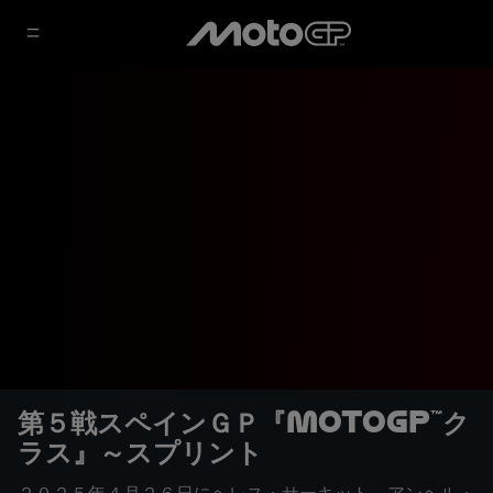
第５戦スペインＧＰ『MotoGP™ク
ラス』～スプリント